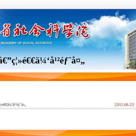
”
ç¦»é€€ä¼‘å¹²éƒ¨å¤„
¦»é€€ä¼‘å¹²éƒ¨å¤„
[2012-08-21]