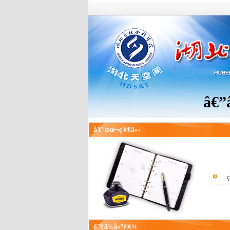
â€”â€
åŸºæœ¬ç®€ä»‹
ç
é˜Ÿä¼å»ºè®¾