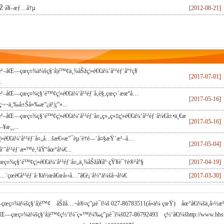
Ž·å¥–æƒ…å†µ
[2012-08-21]
¹–åŒ—çœç¤¾ä¼šç§‘å­¦é™¢ä¸¾åŠžç¦»é€€ä¼‘å¹²éƒ¨åº†ç¥
[2017-07-01]
.
¹–åŒ—çœç¤¾ç§‘é™¢ç¦»é€€ä¼‘å¹²éƒ¨å‚è§‚çœç›´æœºå…
[2017-05-16]
ç¬¬ä¸‰å±Šå»‰æ”¿ä¹¦ç”»...
¹–åŒ—çœç¤¾ç§‘é™¢ç¦»é€€ä¼‘å¹²éƒ¨å¤„ç»„ç»‡ç¦»é€€ä¼‘å¹²éƒ¨å¼€å±•ä¸€æ
[2017-05-16]
¥æ¸¸...
¦»é€€ä¼‘å¹²éƒ¨å¤„å…šæ€»æ”¯èµ´è†é—¨å¤§æŸ´æ¹–å…
[2017-05-04]
å‘˜å¹²éƒ¨æ•™è‚²åŸºåœ°å¼€...
œç¤¾ç§‘é™¢ç¦»é€€ä¼‘å¹²éƒ¨å¤„ä¸¾åŠžå¥åº·çŸ¥è¯†è®²åº§
[2017-04-19]
…¨çœè€å¹²éƒ¨å·¥ä½œâ€œå››å…ˆâ€è¡¨å½°ä¼šå¬å¼€
[2017-03-30]
¤¾ä¼šç§‘å­¦é™¢ åŠžå…¬å®¤ç”µè¯ï¼š 027-86783511(å«ä¼ çœŸ) åœ°å€ï¼šä¸­å›½æ
Œ—çœç¤¾ä¼šç§‘å­¦é™¢ç½‘ï¼ˆç«™ï¼‰ç”µè¯ï¼š027-86792493 ç½‘å€ï¼šhttp://www.hbs