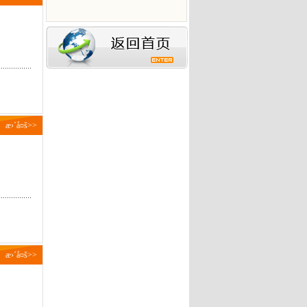
æ›´å¤š>>
æ›´å¤š>>