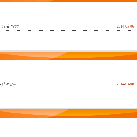
˜Ÿä¼å»ºè®¾
[2014-05-06]
Ž†å²æ²¿é©
[2014-05-06]