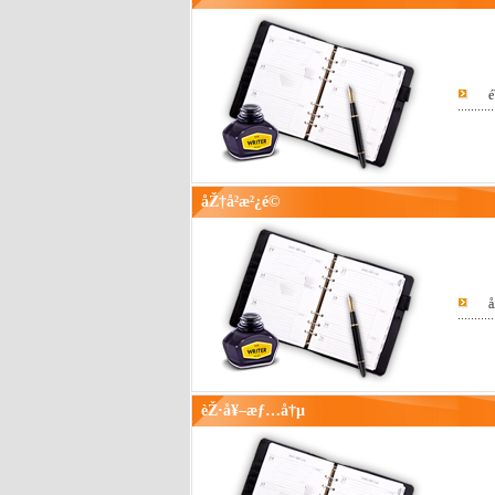
é
åŽ†å²æ²¿é©
å
èŽ·å¥–æƒ…å†µ