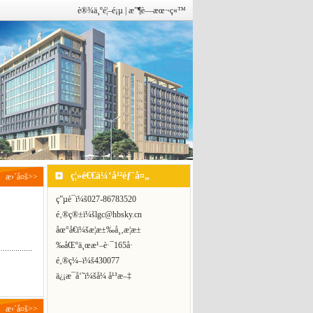
è®¾ä¸ºé¦–é¡µ
|
æ”¶è—æœ¬ç«™
ç¦»é€€ä¼‘å¹²éƒ¨å¤„
æ›´å¤š>>
ç”µè¯ï¼š
027-86783520
é‚®ç®±ï¼š
lgc@hbsky.cn
åœ°å€ï¼š
æ­¦æ±‰å¸‚æ­¦æ±
‰åŒºä¸œæ¹–è·¯165å·
é‚®ç¼–ï¼š430077
ä¿¡æ¯å‘˜ï¼šå¼ å¹³æ–‡
æ›´å¤š>>