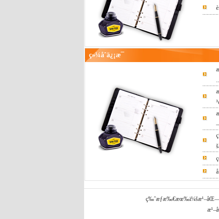
è
ç»¼åˆä¿¡æ¯
æ
..
æ
³
æ
—
ç
š
ç
å
ç‰ˆæƒæ‰€æœ‰ï¼šæ¹–åŒ—çœç
æ¹–å