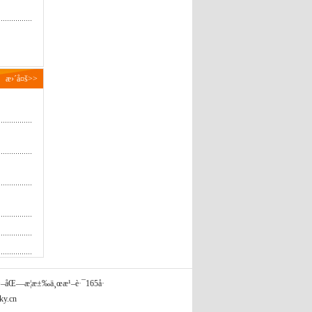
æ›´å¤š>>
¹–åŒ—æ­¦æ±‰ä¸œæ¹–è·¯165å·
ky.cn