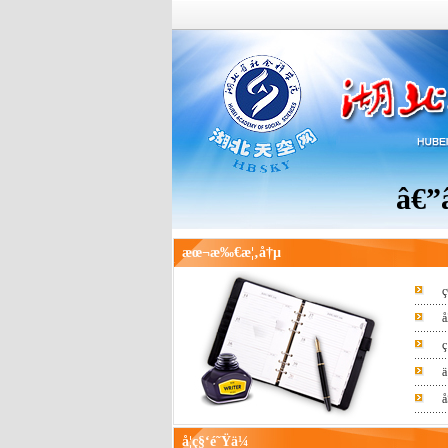
â€”â€
æœ¬æ‰€æ¦‚å†µ
ç
å
ç
ä
å
å­¦ç§‘é˜Ÿä¼