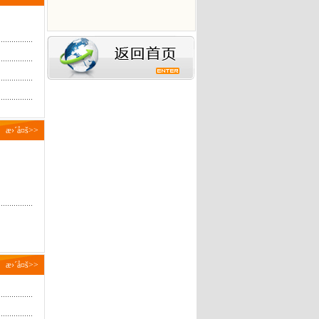
æ›´å¤š>>
æ›´å¤š>>