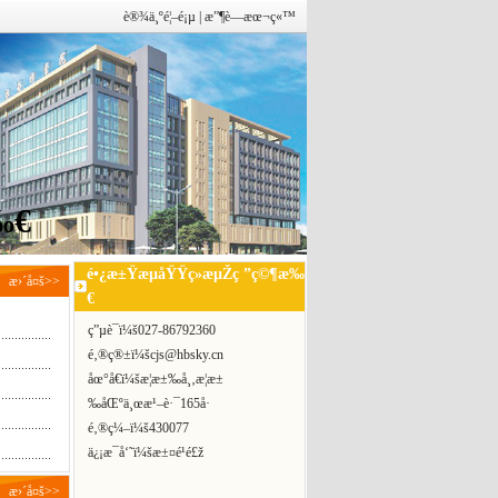
è®¾ä¸ºé¦–é¡µ
|
æ”¶è—æœ¬ç«™
‰€
é•¿æ±ŸæµåŸŸç»æµŽç ”ç©¶æ‰
æ›´å¤š>>
€
ç”µè¯ï¼š
027-86792360
é‚®ç®±ï¼š
cjs@hbsky.cn
åœ°å€ï¼š
æ­¦æ±‰å¸‚æ­¦æ±
‰åŒºä¸œæ¹–è·¯165å·
é‚®ç¼–ï¼š430077
ä¿¡æ¯å‘˜ï¼šæ±¤é¹é£ž
æ›´å¤š>>