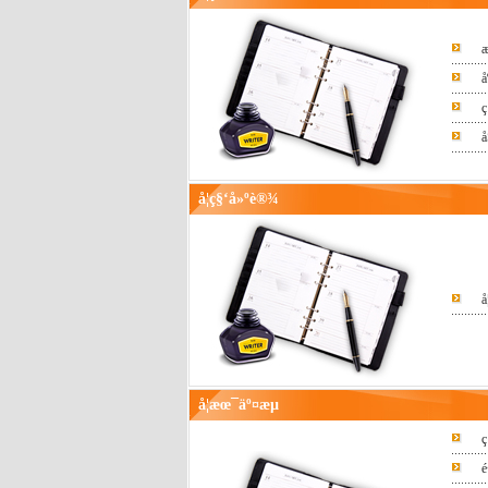
ç
å
å­¦ç§‘å»ºè®¾
å
å­¦æœ¯äº¤æµ
ç
é