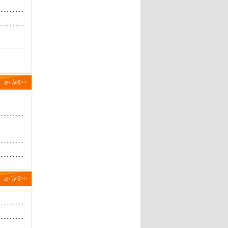
æ›´å¤š>>
æ›´å¤š>>