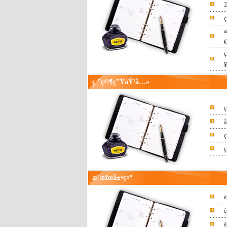
2
ç
€
ç
¥
ç ”ç©¶ç”ŸåŸ¹å…»
ç
å
ç
ç
æˆæžœå±•ç¤º
è
è
è