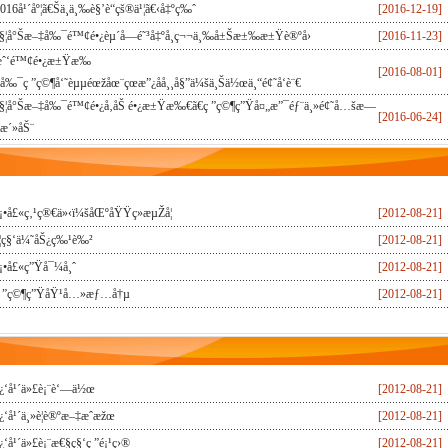
016å¹´åº¦ã€Šä¸­ä¸‰è§’è“çš®ä¹¦ã€‹å‡ºç‰ˆ
[2016-12-19]
§¦å°Šæ–‡å‰¯é™¢é•¿èµ´å—é˜³å‡ºå¸­ç¬¬ä¸‰å±Šæ±‰æ±Ÿè®ºå›
[2016-11-23]
æˆ‘é™¢é•¿æ±Ÿæ‰
[2016-08-01]
å‰¯ç ”ç©¶å‘˜èµµéœžåœ¨çœæ”¿åå¸¸å§”ä¼šä¸Šä½œä¸“é¢˜å‘è¨€
§¦å°Šæ–‡å‰¯é™¢é•¿å‚åŠ é•¿æ±Ÿæ‰€ã€ç ”ç©¶ç”Ÿå¤„æ”¯éƒ¨ä¸»é¢˜å…šæ—
[2016-06-24]
æ´»åŠ¨
¡•å£«ç‚¹ç®€ä»‹ï¼šåŒºåŸŸç»æµŽå­¦
[2012-08-21]
­¦ç§‘ä¼˜åŠ¿ç‰¹è‰²
[2012-08-21]
¡•å£«ç”Ÿå¯¼å¸ˆ
[2012-08-21]
 ”ç©¶ç”ŸåŸ¹å…»æƒ…å†µ
[2012-08-21]
¿‘å¹´ä»£è¡¨è‘—ä½œ
[2012-08-21]
¿‘å¹´ä¸»è¦è®ºæ–‡æˆæžœ
[2012-08-21]
¿‘å¹´ä»£è¡¨æ€§ç§‘ç ”é¡¹ç›®
[2012-08-21]