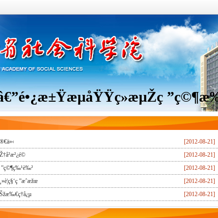
”
é•¿æ±ŸæµåŸŸç»æµŽç ”ç©¶æ
®€ä»‹
[2012-08-21]
Ž†å²æ²¿é©
[2012-08-21]
 ”ç©¶ç‰¹è‰²
[2012-08-21]
¸»è¦ç§‘ç ”æˆæžœ
[2012-08-21]
Šžæ‰€ç†å¿µ
[2012-08-21]