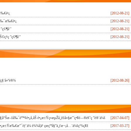
æ‰€é•¿
[2012-08-21]
å‰¯æ‰€é•¿
[2012-08-21]
 ”ç©¶å‘˜
[2012-08-21]
Š©ç†ç ”ç©¶å‘˜
[2012-08-21]
­¦ç§‘å»ºè®¾
[2012-08-26]
§¦å°Šæ–‡å‰¯é™¢é•¿å‚åŠ é•¿æ±Ÿç»æµŽå¸¦é‡å¤§æˆ˜ç•¥é—®é¢˜ç ”è®¨ä¼š
[2017-04-07]
•¿æ±Ÿæ‰€æ”¯éƒ¨ä¼ è¾¾å­¦ä¹ çœçºªå§”ä¸ƒæ¬¡å…¨ä¼šç²¾ç¥ž
[2017-03-27]