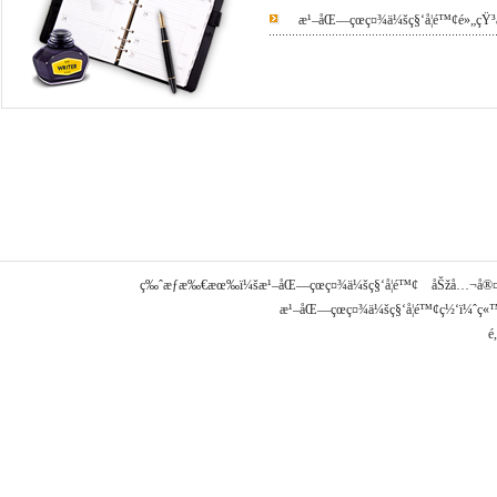
æ¹–åŒ—çœç¤¾ä¼šç§‘å­¦é™¢é»„çŸ
ç‰ˆæƒæ‰€æœ‰ï¼šæ¹–åŒ—çœç¤¾ä¼šç§‘å­¦é™¢ åŠžå…¬å®¤ç”µè
æ¹–åŒ—çœç¤¾ä¼šç§‘å­¦é™¢ç½‘ï¼ˆç«™
é