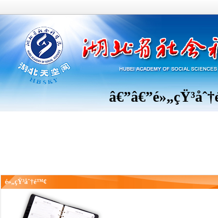
â€”â€”
é»„çŸ³åˆ
é»„çŸ³åˆ†é™¢