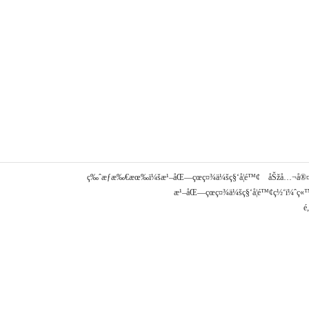
ç‰ˆæƒæ‰€æœ‰ï¼šæ¹–åŒ—çœç¤¾ä¼šç§‘å­¦é™¢ åŠžå…¬å®¤ç”µè
æ¹–åŒ—çœç¤¾ä¼šç§‘å­¦é™¢ç½‘ï¼ˆç«™
é