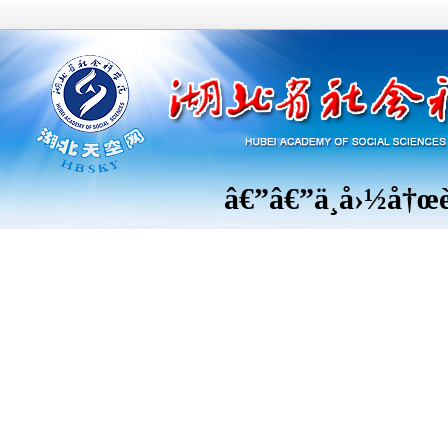
â€”â€”
ä¸­å›½å†œ