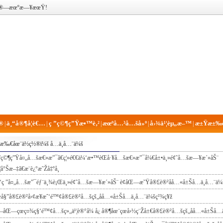
®¡ç®—æœºæ—¥æœŸ!
®
ä¸“å®¶å­¦è€…
ç ”ç©¶ç”Ÿæ•™è‚²
æœºå…³å…šå»º
å›¾ä¹¦èµ„æ–™
æ±Ÿæ±‰è
|
|
|
|
|
æ‰€åœ¨ä½ç½®ï¼š
å…­ä¸­å…¨ä¼š
 ”ç©¶ç”Ÿå¤„å…šæ€»æ”¯ã€ç¦»é€€ä¼‘æ•™èŒå·¥å…šæ€»æ”¯å¼€å±•ä¸»é¢˜å…šæ—¥æ´»åŠ¨
¦å°Šæ–‡ã€æ¨è¿°æ˜Žå‡ºå¸­
‘ç ”å¤„å…šæ”¯éƒ¨ä¸¾è¡Œä¸»é¢˜å…šæ—¥æ´»åŠ¨ è¢åŒ—æ˜Ÿå®£è®²åå…«å±Šå…­ä¸­å…¨ä¼
å§”å®£è®²å›¢æ¥æˆ‘é™¢å®£è®²å…šçš„åå…«å±Šå…­ä¸­å…¨ä¼šç²¾ç¥ž
–åŒ—çœç¤¾ç§‘é™¢å…šç»„ä¹¦è®°å¼ å¿ å®¶åœ¨çœå›½ç¨Žå±€å®£è®²å…šçš„åå…«å±Šå…­ä