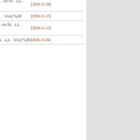
…«å±Šå…­ä¸­å…
[
2016-11-28
]
å…¨ä¼šç²¾ç¥ž
[
2016-11-15
]
…«å±Šå…­ä¸­å…
[
2016-11-12
]
å…­ä¸­å…¨ä¼šç²¾ç¥ž
[
2016-11-04
]