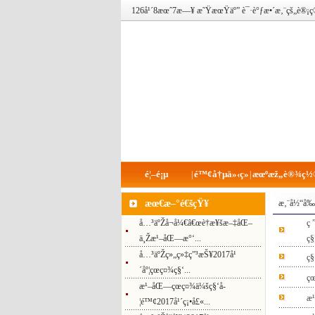
126å¹´8æœˆ7æ—¥ æ˜ŸæœŸäº” è¯·è°ƒæ•´æ‚¨çš„è
é¦–é¡µ
é™¢å†µä»‹ç»
æœºæž„è®¾ç½
|
|
æœ€æ–°é€šçŸ¥
æ‚¨å½“å‰
å…³äºŽå¬å¼€â€œè†æ¥šæ–‡åŒ–
ç
ä¸Žæ¹–åŒ—æ°‘...
ç§
å…³äºŽç»„ç»‡ç”³æŠ¥2017å¹
ç§
´åº¦çœç¤¾ç§‘...
çœ
æ¹–åŒ—çœç¤¾ä¼šç§‘å­
æ¹
¦é™¢2017å¹´ç¡•å£«...