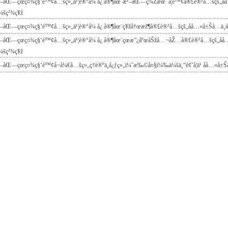
¹–åŒ—çœç¤¾ç§‘é™¢å…šç»„ä¹¦è®°å¼ å¿ å®¶åœ¨æ¹–åŒ—ç¾Žæœ¯å­¦é™¢å®£è®²å…šçš„åå
¼šç²¾ç¥ž
–åŒ—çœç¤¾ç§‘é™¢å…šç»„ä¹¦è®°å¼ å¿ å®¶åœ¨ç¥žå†œæž¶å®£è®²å…šçš„åå…«å±Šå…­ä¸­
–åŒ—çœç¤¾ç§‘é™¢å…šç»„ä¹¦è®°å¼ å¿ å®¶åœ¨çœæ”¿åºœåŠžå…¬åŽ…å®£è®²å…šçš„åå
¼šç²¾ç¥ž
–åŒ—çœç¤¾ç§‘é™¢å¬å¼€å…šç»„ç†è®ºä¸­å¿ƒç»„ï¼ˆæ‰©å¤§ï¼‰ä¼šä¸“é¢˜å­¦ä¹ åå…«å±Š