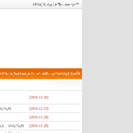
è®¾ä¸ºé¦–é¡µ
|
æ”¶è—æœ¬ç«™
®ºå›
ä¸‰å†œä¸­å›½
æ¹–åŒ—ç¤¾ä¼šç§‘å­¦æŠ¥
|
|
[
2016-12-26
]
šç²¾ç¥ž
[
2016-12-23
]
[
2016-11-28
]
¸­å…¨ä¼šç²¾ç¥ž
[
2016-11-28
]