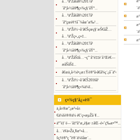
æ
å…³äºŽåšå¥½2017å¹
¨ä
´åº¦å›½å®¶ç¤¾ç§‘åŸº...
å…³äºŽåšå¥½2017å¹
æ¹
´åº¦çœé¢†å¯¼åœˆæ‰¹...
æ¹
å…³äºŽè½¬å‘ã€Šçœç§‘æŠ€åŽ…
¨ä
å…³äºŽç»„ç»‡...
æ¹
å…³äºŽåšå¥½2017å¹
´åº¦å›½å®¶ç¤¾ç§‘åŸº...
å…³äºŽåŠžå…¬ç”¨å“é‡‡è´­å’Œè€—
æåŠåŠž...
â€œä¸­å›½é•¿æ±Ÿè®ºå›â€å¾ç¨¿å¯äº‹
å…³äºŽè½¬å‘ã€Š2016å¹
´åº¦å›½å®¶ç¤¾ä¼š...
ç¤¾ç§‘å¿«è®¯
ä¸­å¤®æ”¿æ²»å±
€ä¼šè®®ä¼ é€’ç»æµŽå·¥...
äº”éƒ¨é—¨å‡ºå°æ„è§æ·±åŒ–é«˜ç­‰æ•™...
å…¨é¢ä»Žä¸¥æ²»å…
šç†è®ºç ”è®¨ä¼šåœ¨...