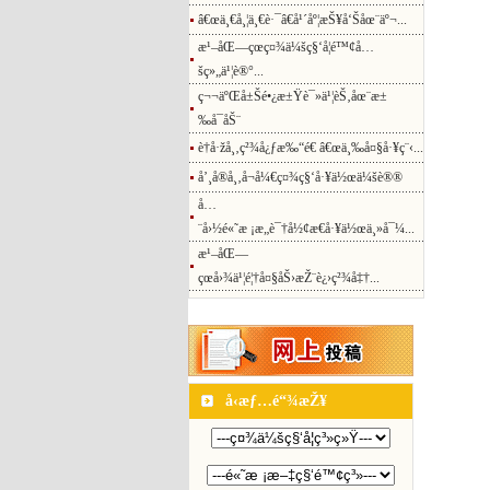
â€œä¸€å¸¦ä¸€è·¯â€å¹´åº¦æŠ¥å‘Šåœ¨äº¬...
æ¹–åŒ—çœç¤¾ä¼šç§‘å­¦é™¢å…
šç»„ä¹¦è®°...
ç¬¬äºŒå±Šé•¿æ±Ÿè¯»ä¹¦èŠ‚åœ¨æ±
‰å¯åŠ¨
è†å·žå¸‚ç²¾å¿ƒæ‰“é€ â€œä¸‰å¤§å·¥ç¨‹...
å’¸å®å¸‚å¬å¼€ç¤¾ç§‘å·¥ä½œä¼šè®®
å…
¨å›½é«˜æ ¡æ„è¯†å½¢æ€å·¥ä½œä¸»å¯¼...
æ¹–åŒ—
çœå›¾ä¹¦é¦†å¤§åŠ›æŽ¨è¿›ç²¾å‡†...
å‹æƒ…é“¾æŽ¥