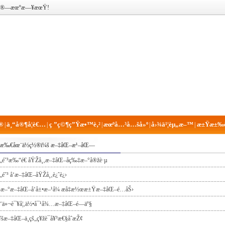
è®¡ç®—æœºæ—¥æœŸ!
®
ä¸“å®¶å­¦è€…
ç ”ç©¶ç”Ÿæ•™è‚²
æœºå…³å…šå»º
å›¾ä¹¦èµ„æ–™
æ±Ÿæ±‰è
|
|
|
|
|
æ‰€åœ¨ä½ç½®ï¼š
æ–‡åŒ–æ¹–åŒ—
„é˜³æ‰“é€ åŸŽå¸‚æ–‡åŒ–åç‰‡æ–°å®žè·µ
„é˜³ å‘æ–‡åŒ–åŸŽå¸‚è¿ˆè¿›
›æ–°æ–‡åŒ–å‘å±•æ–¹å¼ æå‡æ½œæ±Ÿæ–‡åŒ–é­…åŠ›
‘ä»¬è¯¥å¦‚ä½•å¯¹å¾…æ–‡åŒ–é—äº§
šæ–‡åŒ–ä¸­çš„ç¥žè¯å¥³æ€§åˆæŽ¢