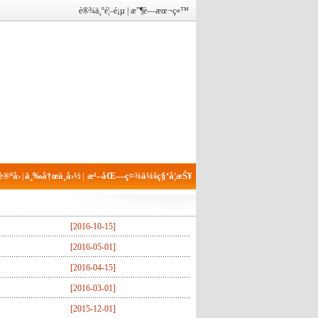
è®¾ä¸ºé¦–é¡µ
|
æ”¶è—æœ¬ç«™
®ºå›
ä¸‰å†œä¸­å›½
æ¹–åŒ—ç¤¾ä¼šç§‘å­¦æŠ¥
|
|
[
2016-10-15
]
[
2016-05-01
]
[
2016-04-15
]
[
2016-03-01
]
[
2015-12-01
]