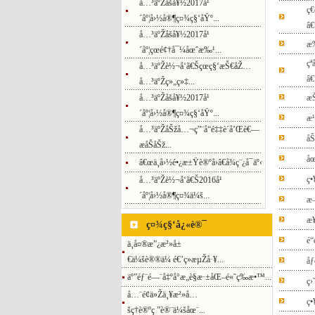
å…³äºŽåšå¥½2017å¹
ç
´åº¦å›½å®¶ç¤¾ç§‘åŸº...
â€
å…³äºŽåšå¥½2017å¹
æ‰
´åº¦çœé¢†å¯¼åœˆæ‰¹...
çª
å…³äºŽè½¬å‘ã€Šçœç§‘æŠ€åŽ…
â€
å…³äºŽç»„ç»‡...
å…³äºŽåšå¥½2017å¹
æ
´åº¦å›½å®¶ç¤¾ç§‘åŸº...
æ¹
å…³äºŽåŠžå…¬ç”¨å“é‡‡è´­å’Œè€—
åŠ
æåŠåŠž...
å
â€œä¸­å›½é•¿æ±Ÿè®ºå›â€å¾ç¨¿å¯äº‹
ç
å…³äºŽè½¬å‘ã€Š2016å¹
´åº¦å›½å®¶ç¤¾ä¼š...
æ
æ¥
ç¤¾ç§‘å¿«è®¯
é“
ä¸­å¤®æ”¿æ²»å±
€ä¼šè®®ä¼ é€’ç»æµŽå·¥...
å
äº”éƒ¨é—¨å‡ºå°æ„è§æ·±åŒ–é«˜ç­‰æ•™...
ç
å…¨é¢ä»Žä¸¥æ²»å…
ç
šç†è®ºç ”è®¨ä¼šåœ¨...