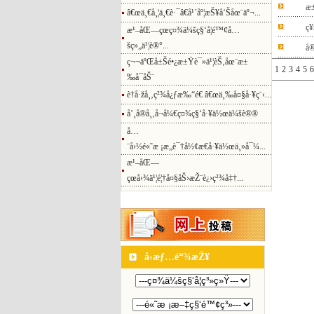
æ
â€œä¸€å¸¦ä¸€è·¯â€å¹´åº¦æŠ¥å‘Šåœ¨äº¬...
ç¥
æ¹–åŒ—çœç¤¾ä¼šç§‘å­¦é™¢å…
šç»„ä¹¦è®°...
å®
ç¬¬äºŒå±Šé•¿æ±Ÿè¯»ä¹¦èŠ‚åœ¨æ±
1
2
3
4
5
6
‰å¯åŠ¨
è†å·žå¸‚ç²¾å¿ƒæ‰“é€ â€œä¸‰å¤§å·¥ç¨‹...
å’¸å®å¸‚å¬å¼€ç¤¾ç§‘å·¥ä½œä¼šè®®
å…
¨å›½é«˜æ ¡æ„è¯†å½¢æ€å·¥ä½œä¸»å¯¼...
æ¹–åŒ—
çœå›¾ä¹¦é¦†å¤§åŠ›æŽ¨è¿›ç²¾å‡†...
å‹æƒ…é“¾æŽ¥