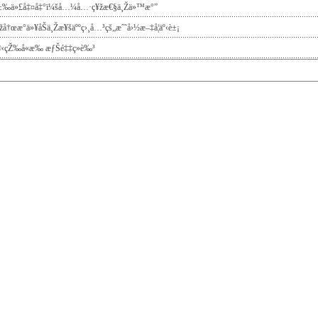
±‰ä»£å‡¤å‡°ï¼šå…¼å…·ç¥žæ€§ä¸Žä»™æ°”
žå†œæ°ä»¥åŠä¸Žæ¥šäººç›¸å…³çš„æˆ˜å›½æ–‡å­¦äº‹è±¡
‹çŽ‰å«æ‰ æƒŠé‡‡ç»è‰³