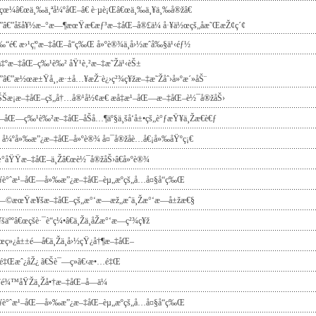
€çœ¼â€œä¸‰ä¸ªå¼ºåŒ–â€ è·µè¡Œâ€œä¸‰ä¸¥ä¸‰å®žâ€
”â€”åšå¥½æ–°æ—¶æœŸæ€æƒ³æ–‡åŒ–å®£ä¼ å·¥ä½œçš„å­æ˜ŒæŽ¢ç´¢
“é€ æ›¹ç¦ºæ–‡åŒ–å“ç‰Œ å»ºè®¾ä¸­å›½æˆå‰§ä¹‹éƒ½
å‡ºæ–‡åŒ–ç‰¹è‰² åŸ¹è‚²æ–‡æ˜Žä¹‹èŠ±
”â€”æ½œæ±Ÿå¸‚æ·±å…¥æŽ¨è¿›ç²¾ç¥žæ–‡æ˜Žåˆ›å»ºæ´»åŠ¨
ŠŠæ¡æ–‡åŒ–çš„å†…å®¹å½¢æ€ æå‡æ¹–åŒ—æ–‡åŒ–è½¯å®žåŠ›
–åŒ—ç‰¹è‰²æ–‡åŒ–åŠå…¶äº§ä¸šå‘å±•çš„è°ƒæŸ¥ä¸Žæ€è€ƒ
 å¼ºå»‰æ”¿æ–‡åŒ–å»ºè®¾ å¤¯å®žåè…å€¡å»‰åŸºç¡€
œ°åŸŸæ–‡åŒ–ä¸Žâ€œè½¯å®žåŠ›â€å»ºè®¾
•¥è°ˆæ¹–åŒ—å»‰æ”¿æ–‡åŒ–èµ„æºçš„å…­å¤§å“ç‰Œ
—©æœŸæ¥šæ–‡åŒ–çš„æ°‘æ—æž„æˆä¸Žæ°‘æ—å±žæ€§
šäººâ€œç­šè·¯è“ç¼•â€ä¸Žä¸­åŽæ°‘æ—ç²¾ç¥ž
œç»¿å±±é—å€ä¸Žä¸­å›½çŸ¿å†¶æ–‡åŒ–
ƒé‡Œæˆ¿åŽ¿ ã€Šè¯—ç»ã€‹æ•…é‡Œ
›˜é¾™åŸŽä¸Žå•†æ–‡åŒ–å—ä¼
•¥è°ˆæ¹–åŒ—å»‰æ”¿æ–‡åŒ–èµ„æºçš„å…­å¤§å“ç‰Œ