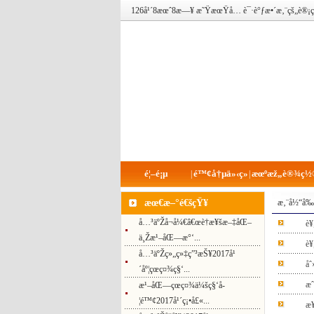
126å¹´8æœˆ8æ—¥ æ˜ŸæœŸå…­ è¯·è°ƒæ•´æ‚¨çš„
é¦–é¡µ
é™¢å†µä»‹ç»
æœºæž„è®¾ç½
|
|
æœ€æ–°é€šçŸ¥
æ‚¨å½“å‰
å…³äºŽå¬å¼€â€œè†æ¥šæ–‡åŒ–
è¥
ä¸Žæ¹–åŒ—æ°‘...
è¥
å…³äºŽç»„ç»‡ç”³æŠ¥2017å¹
åˆ
´åº¦çœç¤¾ç§‘...
æˆ
æ¹–åŒ—çœç¤¾ä¼šç§‘å­
¦é™¢2017å¹´ç¡•å£«...
æ¥