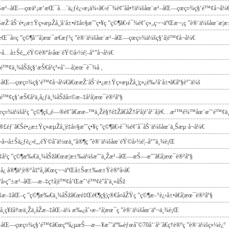
Šæ¹–åŒ—çœä¹¡æ‘æŒ¯å…´ä¿ƒè¿›æ¡ä¾‹ã€‹è¯¾é¢˜åå•†ä¼šåœ¨æ¹–åŒ—çœç¤¾ç§‘é™¢å¬å¼
ŠæŽ¨åŠ¨é•¿æ±Ÿç»æµŽå¸¦å‘å±•é‡å¤§æˆ˜ç•¥ç ”ç©¶ã€‹è¯¾é¢˜ç»„ç¬¬äºŒæ¬¡ç ”è®¨ä¼šåœ¨æ­
æŒ¯å¤ç ”ç©¶å‘˜å­¦æœ¯æ€æƒ³ç ”è®¨ä¼šåœ¨æ¹–åŒ—çœç¤¾ä¼šç§‘å­¦é™¢å¬å¼€
¬å…­å±Šé„‚éŸ©è®ºå›åœ¨éŸ©å›½é¦–å°”å¬å¼€
‘é™¢ä¸¾åŠžç§‘æŠ€å²ç³»åˆ—å­¦æœ¯è¯¾å ‚
–åŒ—çœç¤¾ç§‘é™¢å¬å¼€â€œæŽ¨åŠ¨é•¿æ±Ÿç»æµŽå¸¦ç»¿è‰²å‘å±•â€åº§è°ˆä¼š
é™¢ç§‘æŠ€å²ä¸­å¿ƒä¸¾åŠžå¤©æ–‡å²å­¦æœ¯è®²åº§
œç¤¾ä¼šå²ç ”ç©¶çš„é—®é¢˜ã€ææ–™ä¸Žè§†é‡Žâ€åŽ†å²å­¦é’å¹´å­¦è€…æ²™é¾™åœ¨æˆ‘é™¢
å®£éƒ¨ã€Šé•¿æ±Ÿç»æµŽå¸¦é‡å¤§æˆ˜ç•¥ç ”ç©¶ã€‹è¯¾é¢˜å¯åŠ¨ä¼šåœ¨ä¸Šæµ·å¬å¼€
¬å››å±Šä¿ƒè¿›é„‚éŸ©åˆä½œä¸“å®¶ç ”è®¨ä¼šåœ¨éŸ©å›½é¦–å°”ä¸¾è¡Œ
‡å²ç ”ç©¶æ‰€ä¸¾åŠžâ€œæ­¦æ±‰ä¼šæˆ˜ä¸Žæ¹–åŒ—æŠ—æˆ˜â€å­¦æœ¯è®²åº§
 å¿ å®¶ä¹¦è®°å‡ºå¸­â€œç¬¬äºŒå±Šæ±‰æ±Ÿè®ºå›â€
ºå›ç”±æ¹–åŒ—æ–‡ç†å­¦é™¢å’Œæˆ‘é™¢è”åˆä¸»åŠž
šæ–‡åŒ–ç ”ç©¶æ‰€ä¸¾åŠžâ€œé‡Œè€¶ç§¦ç®€å¤åŽŸç ”ç©¶æ–°è¿›å±•â€å­¦æœ¯è®²åº§
Žå¸ç¥žå†œä¸Žä¸­åŽæ–‡åŒ–ä¼ æ‰¿åˆ›æ–°å­¦æœ¯ç ”è®¨ä¼šåœ¨äº¬ä¸¾è¡Œ
–åŒ—çœç¤¾ç§‘é™¢â€œçºªå¿µæŠ—æ—¥æˆ˜äº‰èƒœåˆ©70å‘¨å¹´â€ç†è®ºç ”è®¨ä¼šç»¼è¿°