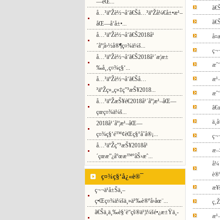
—èŒ...
ã€
å…³äºŽè½¬å‘ã€Šå…³äºŽå¼€å±•æ¹–
ã€
åŒ—å‘å±•...
å…³äºŽè½¬å‘ã€Š2018å¹
å¤
´åº¦å›½å®¶ç¤¾ä¼š...
ç¬
å…³äºŽè½¬å‘ã€Š2018å¹´æ­¦æ±
æˆ
‰å¸‚ç¤¾ç§‘...
å…³äºŽè½¬å‘ã€Šå…
æ¹
³äºŽç»„ç»‡ç”³æŠ¥2018...
æˆ‘
å…³äºŽæŠ¥é€2018å¹´åº¦æ¹–åŒ—
â€
çœç¤¾ä¼š...
ä¸­
2018å¹´åº¦æ¹–åŒ—
ç¤¾ç§‘é™¢èŒç§°åˆå®¡...
ç¬
å…³äºŽç”³æŠ¥2018å¹
æ–
´çœæ”¿åºœæ™ºåŠ›æˆ...
å¼
è®
ç¤¾ç§‘å¿«è®¯
æ¥
ç¬¬ä¹å±Šä¸–
ç•Œç¤¾ä¼šä¸»ä¹‰è®ºå›åœ¨...
ç‚
ã€Šä¸­ä¸‰è§’è“çš®ä¹¦ï¼šé•¿æ±Ÿä¸­
æ¹