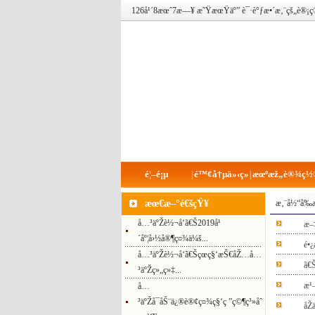
126å¹´8æœˆ7æ—¥ æ˜ŸæœŸäº” è¯·è°ƒæ•´æ‚¨çš„è
é¦–é¡µ
é™¢å†µä»‹ç»
æœºæž„è®¾ç½
|
|
æœ€æ–°é€šçŸ¥
æ‚¨å½“å‰
å…³äºŽè½¬å‘ã€Š2019å¹
æ–
´åº¦å›½å®¶ç¤¾ä¼š...
é•
å…³äºŽè½¬å‘ã€Šçœç§‘æŠ€åŽ…å…
ã€Š
³äºŽç»„ç»‡...
æ¹–
å…
³äºŽå¯åŠ¨ä¿®è®¢ç¤¾ç§‘ç ”ç©¶ç³»åˆ
åŽ