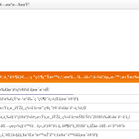
®¡ç®—æœºæ—¥æœŸ!
®
ä¸“å®¶å­¦è€…
ç ”ç©¶ç”Ÿæ•™è‚²
æœºå…³å…šå»º
å›¾ä¹¦èµ„æ–™
æ±Ÿæ±‰è
|
|
|
|
|
æ‰€åœ¨ä½ç½®ï¼š
å­¦æœ¯æ´»åŠ¨
‡å²æ‰€çŸ³æ–¹æ°å‰¯ç ”ç©¶å‘˜è¿›è¡Œå­¦æœ¯è®²åº§
¿æ±Ÿä¸­æ¸¸åŸŽå¸‚ç¾¤å‘å±•æˆ˜ç•¥ç ”è®¨ä¼šåœ¨äº¬ä¸¾è¡Œ
ä¸­ä¸‰è§’è“çš®ä¹¦ï¼šé•¿æ±Ÿä¸­æ¸¸åŸŽå¸‚ç¾¤å‘å±•æŠ¥å‘Šï¼ˆ2018ï¼‰ã€‹åœ¨äº¬å‘å¸ƒ
åŒ—çœç¤¾ç§‘é™¢å…šç»„ä¹¦è®°å¼ å¿ å®¶å‡ºå¸­2018å¹´ä¸­åŽå­æ–‡åŒ–é«˜å³°è®ºå›
ä¸­å¸ˆèŒƒå¤§å­¦ä¸¥æ˜Œæ´ªæ•™æŽˆåº”é‚€æ¥æˆ‘é™¢åšå­¦æœ¯è®²åº§