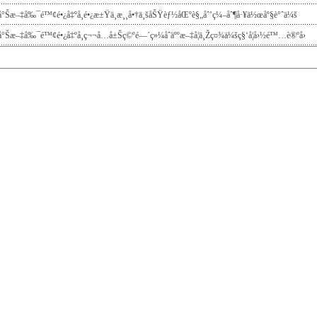
¦å°Šæ–‡å‰¯é™¢é•¿å‡ºå¸­é•¿æ±Ÿä¸­æ¸¸å•†ä¸šåŠŸèƒ½åŒºè§„åˆ’ç¼–åˆ¶å·¥ä½œåº§è°ˆä¼š
¦å°Šæ–‡å‰¯é™¢é•¿å‡ºå¸­ç¬¬å…­å±Šç©ºé—´ç»¼åˆäººæ–‡å­¦ä¸Žç¤¾ä¼šç§‘å­¦å›½é™…è®ºå›