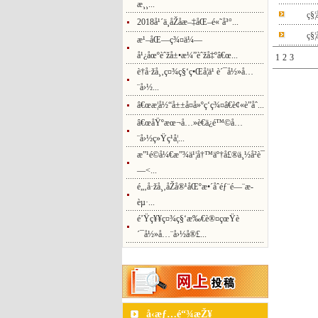
æ¸¸...
ç§
2018å¹´ä¸­åŽå­æ–‡åŒ–é«˜å³°...
ç§
æ¹–åŒ—ç¾¤ä¼—
å¹¿åœºèˆžå±•æ¼”èˆžå‡ºâ€œ...
1
2
3
è†å·žå¸‚ç¤¾ç§‘ç•Œå­¦ä¹ è´¯å½»å…
¨å›½...
â€œæ­¦å½“å±±å¤å»ºç­‘ç¾¤â€è¢«è”åˆ...
â€œåŸºæœ¬å…»è€ä¿é™©å…
¨å›½ç»Ÿç­¹å­¦...
æ”¹é©å¼€æ”¾ä¹¦å†™äº†å£®ä¸½å²è¯
—<...
é„‚å·žå¸‚åŽå®¹åŒºæ•´åˆéƒ¨é—¨æ­
èµ·...
é’Ÿç¥¥ç¤¾ç§‘æ‰€è®¤çœŸè
´¯å½»å…¨å›½å®£...
å‹æƒ…é“¾æŽ¥