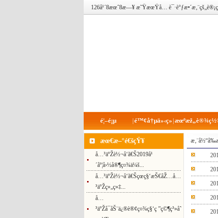
126å¹´8æœˆ8æ—¥ æ˜ŸæœŸå…­ è¯·è°ƒæ•´æ‚¨çš„
é¦–é¡µ
é™¢å†µä»‹ç»
æœºæž„è®¾ç½
|
|
æœ€æ–°é€šçŸ¥
æ‚¨å½“å‰
å…³äºŽè½¬å‘ã€Š2019å¹
20
´åº¦å›½å®¶ç¤¾ä¼š...
20
å…³äºŽè½¬å‘ã€Šçœç§‘æŠ€åŽ…å…
20
³äºŽç»„ç»‡...
20
å…
³äºŽå¯åŠ¨ä¿®è®¢ç¤¾ç§‘ç ”ç©¶ç³»åˆ
20