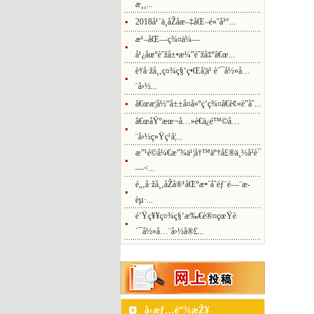
æ¸¸...
2018å¹´ä¸­åŽå­æ–‡åŒ–é«˜å³°...
æ¹–åŒ—ç¾¤ä¼—
å¹¿åœºèˆžå±•æ¼”èˆžå‡ºâ€œ...
è†å·žå¸‚ç¤¾ç§‘ç•Œå­¦ä¹ è´¯å½»å…
¨å›½...
â€œæ­¦å½“å±±å¤å»ºç­‘ç¾¤â€è¢«è”åˆ...
â€œåŸºæœ¬å…»è€ä¿é™©å…
¨å›½ç»Ÿç­¹å­¦...
æ”¹é©å¼€æ”¾ä¹¦å†™äº†å£®ä¸½å²è¯
—<...
é„‚å·žå¸‚åŽå®¹åŒºæ•´åˆéƒ¨é—¨æ­
èµ·...
é’Ÿç¥¥ç¤¾ç§‘æ‰€è®¤çœŸè
´¯å½»å…¨å›½å®£...
å‹æƒ…é“¾æŽ¥