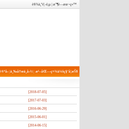
è®¾ä¸ºé¦–é¡µ
|
æ”¶è—æœ¬ç«™
®ºå›
ä¸‰å†œä¸­å›½
æ¹–åŒ—ç¤¾ä¼šç§‘å­¦æŠ¥
|
|
[
2018-07-05
]
[
2017-07-03
]
[
2016-06-29
]
[
2015-06-01
]
[
2014-06-15
]