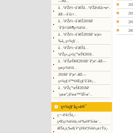
—èŒ...
20
å…³äºŽè½¬å‘ã€Šå…³äºŽå¼€å±•æ¹–
20
åŒ—å‘å±•...
å…³äºŽè½¬å‘ã€Š2018å¹
20
´åº¦å›½å®¶ç¤¾ä¼š...
20
å…³äºŽè½¬å‘ã€Š2018å¹´æ­¦æ±
‰å¸‚ç¤¾ç§‘...
å…³äºŽè½¬å‘ã€Šå…
³äºŽç»„ç»‡ç”³æŠ¥2018...
å…³äºŽæŠ¥é€2018å¹´åº¦æ¹–åŒ—
çœç¤¾ä¼š...
2018å¹´åº¦æ¹–åŒ—
ç¤¾ç§‘é™¢èŒç§°åˆå®¡...
å…³äºŽç”³æŠ¥2018å¹
´çœæ”¿åºœæ™ºåŠ›æˆ...
ç¤¾ç§‘å¿«è®¯
ç¬¬ä¹å±Šä¸–
ç•Œç¤¾ä¼šä¸»ä¹‰è®ºå›åœ¨...
ã€Šä¸­ä¸‰è§’è“çš®ä¹¦ï¼šé•¿æ±Ÿä¸­