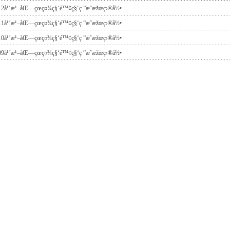
12å¹´æ¹–åŒ—çœç¤¾ç§‘é™¢ç§‘ç ”æˆæžœç›®å½•
11å¹´æ¹–åŒ—çœç¤¾ç§‘é™¢ç§‘ç ”æˆæžœç›®å½•
10å¹´æ¹–åŒ—çœç¤¾ç§‘é™¢ç§‘ç ”æˆæžœç›®å½•
09å¹´æ¹–åŒ—çœç¤¾ç§‘é™¢ç§‘ç ”æˆæžœç›®å½•