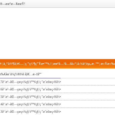
è®¡ç®—æœºæ—¥æœŸ!
®
ä¸“å®¶å­¦è€…
ç ”ç©¶ç”Ÿæ•™è‚²
æœºå…³å…šå»º
å›¾ä¹¦èµ„æ–™
æ±Ÿæ±‰è
|
|
|
|
|
æ‰€åœ¨ä½ç½®ï¼š
å­¦è€…æ–‡åº“
17å¹´æ¹–åŒ—çœç¤¾ç§‘é™¢ç§‘ç ”æˆæžœç›®å½•
16å¹´æ¹–åŒ—çœç¤¾ç§‘é™¢ç§‘ç ”æˆæžœç›®å½•
15å¹´æ¹–åŒ—çœç¤¾ç§‘é™¢ç§‘ç ”æˆæžœç›®å½•
14å¹´æ¹–åŒ—çœç¤¾ç§‘é™¢ç§‘ç ”æˆæžœç›®å½•
13å¹´æ¹–åŒ—çœç¤¾ç§‘é™¢ç§‘ç ”æˆæžœç›®å½•